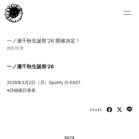
HOME
NEWS
一ノ瀬千秋生誕祭'26 開催決定！
LIVE/EVENT
BIOGRAPHY
2025.10.28
VIDEO
DISCOGRAPHY
一ノ瀬千秋生誕祭'26
FC-BLOG
FC-MOVIE
2026年3月2日（月）Spotify O-EAST
FC-PHOTO
STORE
※詳細後日発表
ARCHIVE
ひまわり会
SHARE
CONTACT
ENGLISH
BACK