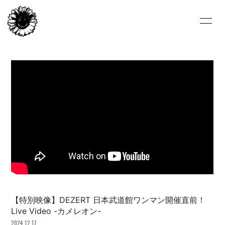
HOME
NEWS
LIVE/EVENT
BIOGRAPHY
VIDEO
DISCOGRAPHY
FC-BLOG
FC-MOVIE
FC-PHOTO
STORE
ARCHIVE
ひまわり会
CONTACT
ENGLISH
【特別映像】DEZERT 日本武道館ワンマン開催直前！
Live Video -カメレオン-
2024.12.17