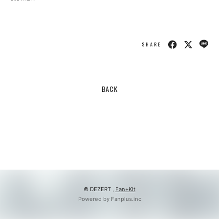
会員登録
ログイン
SHARE
BACK
© DEZERT ,
Fan+Kit
Powered by Fanplus.inc