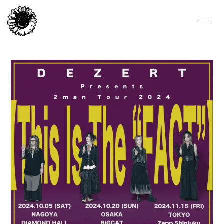
HOME
NEWS
LIVE/EVENT
BIOGRAPHY
VIDEO
DISCOGRAPHY
FC-BLOG
FC-MOVIE
FC-PHOTO
STORE
ARCHIVE
ひまわり会
CONTACT
ENGLISH