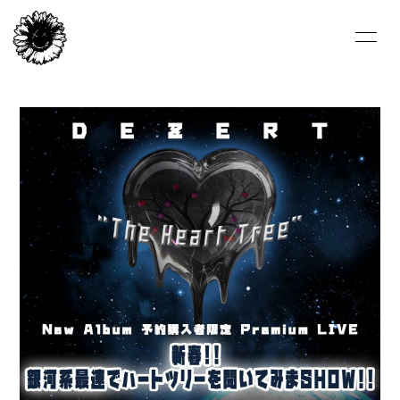
HOME
NEWS
LIVE/EVENT
BIOGRAPHY
VIDEO
DISCOGRAPHY
FC-BLOG
FC-MOVIE
FC-PHOTO
STORE
ARCHIVE
ひまわり会
CONTACT
ENGLISH