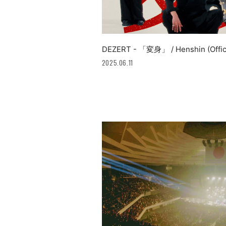
DEZERT - 「変身」 / Henshin (Offici
2025.06.11