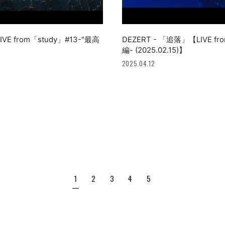
E from「study」#13-"最高
DEZERT - 「追落」【LIVE f
編- (2025.02.15)】
2025.04.12
1
2
3
4
5