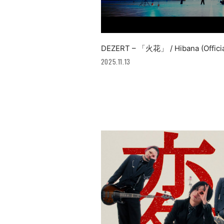
DEZERT – 「火花」 / Hibana (Officia
2025.11.13