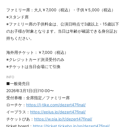
ファミリー席：大人￥7,000（税込）・子供￥5,000（税込）
会員登録
ログイン
※スタンド席
※ファミリー席の子供料金は、公演日時点で3歳以上・15歳以下
のお子様が対象となります。当日は年齢が確認できる身分証お
持ちください。
海外用チケット：￥7,000（税込）
※クレジットカード決済受付のみ
※チケットは当日会場にて引換
INFO
■一般発売日
2026年3月1日(日)10:00〜
受付券種：全席指定／ファミリー席
ローチケ：
https://l-tike.com/dezert47final/
イープラス：
https://eplus.jp/dezert47final/
チケットぴあ：
https://w.pia.jp/t/dezert47final/
ticket board：
https://ticket.tickebo.jp/sn/dezert47final/