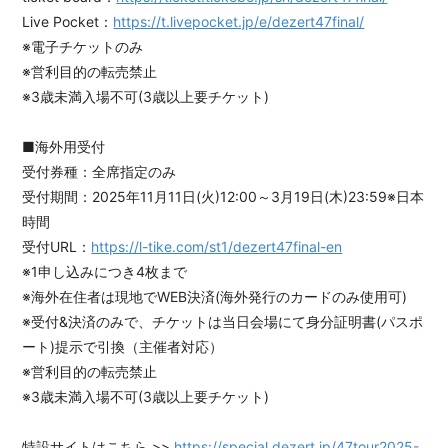
Live Pocket：
https://t.livepocket.jp/e/dezert47final/
※電子チケットのみ
※営利目的の転売禁止
※3歳未満入場不可(3歳以上要チケット)
■海外用受付
受付券種：全席指定のみ
受付期間：2025年11月11日(火)12:00～3月19日(木)23:59※日本
時間
受付URL：
https://l-tike.com/st1/dezert47final-en
※1申し込みにつき4枚まで
※海外在住者は現地でWEB決済(海外発行のカードのみ使用可)
※受付&決済のみで、チケットは当日会場にて身分証明書(パスポ
ート)提示で引換（主催者対応）
※営利目的の転売禁止
※3歳未満入場不可(3歳以上要チケット)
特設サイトはこちら >>
https://special.dezert.jp/47tour2025-