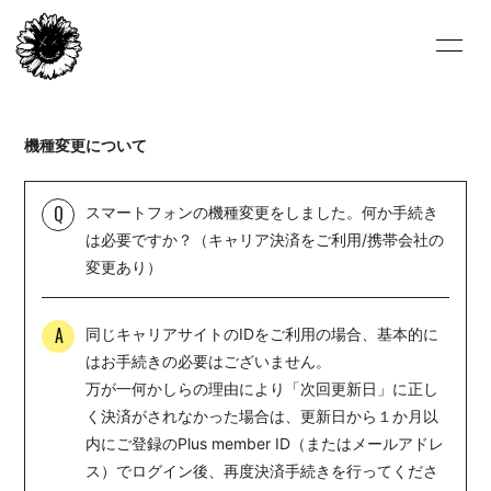
HOME
NEWS
機種変更について
LIVE/EVENT
BIOGRAPHY
VIDEO
DISCOGRAPHY
Q
スマートフォンの機種変更をしました。何か手続き
は必要ですか？（キャリア決済をご利用/携帯会社の
FC-BLOG
FC-MOVIE
変更あり）
FC-PHOTO
STORE
A
同じキャリアサイトのIDをご利用の場合、基本的に
ARCHIVE
ひまわり会
はお手続きの必要はございません。
万が一何かしらの理由により「次回更新日」に正し
CONTACT
ENGLISH
く決済がされなかった場合は、更新日から１か月以
内にご登録のPlus member ID（またはメールアドレ
ス）でログイン後、再度決済手続きを行ってくださ