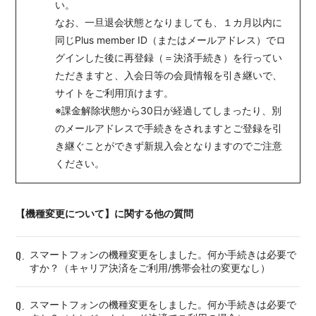
い。
なお、一旦退会状態となりましても、１カ月以内に
同じPlus member ID（またはメールアドレス）でロ
会員登録
ログイン
グインした後に再登録（＝決済手続き）を行ってい
ただきますと、入会日等の会員情報を引き継いで、
サイトをご利用頂けます。
※課金解除状態から30日が経過してしまったり、別
のメールアドレスで手続きをされますとご登録を引
き継ぐことができず新規入会となりますのでご注意
ください。
【機種変更について】に関する他の質問
Q.
スマートフォンの機種変更をしました。何か手続きは必要で
すか？（キャリア決済をご利用/携帯会社の変更なし）
Q.
スマートフォンの機種変更をしました。何か手続きは必要で