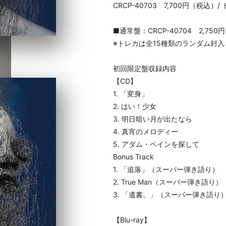
CRCP-40703 7,700円（税込）
■通常盤：CRCP-40704 2,75
※トレカは全15種類のランダム封
初回限定盤収録内容
【CD】
1. 「変身」
2. はい！少女
3. 明日暗い月が出たなら
4. 真宵のメロディー
5. アダム・ペインを探して
Bonus Track
1. 「追落」（スーパー弾き語り）
2. True Man（スーパー弾き語り）
3. 「遺書。」（スーパー弾き語り
【Blu-ray】