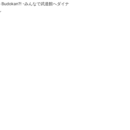
o Budokan?! -みんなで武道館へダイナ
ル