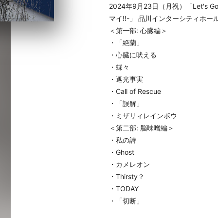
2024年9月23日（月祝）「Let's G
マイ!!-」 品川インターシティホー
＜第一部: 心臓編＞
・「絶蘭」
・心臓に吠える
・蝶々
・遮光事実
・Call of Rescue
・「誤解」
・ミザリィレインボウ
＜第二部: 脳味噌編＞
・私の詩
・Ghost
・カメレオン
・Thirsty？
・TODAY
・「切断」