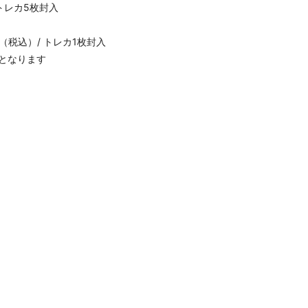
/ トレカ5枚封入
0円（税込）/ トレカ1枚封入
入となります
）