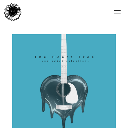
HOME
NEWS
LIVE/EVENT
BIOGRAPHY
VIDEO
DISCOGRAPHY
FC-BLOG
FC-MOVIE
FC-PHOTO
STORE
ARCHIVE
ひまわり会
CONTACT
ENGLISH