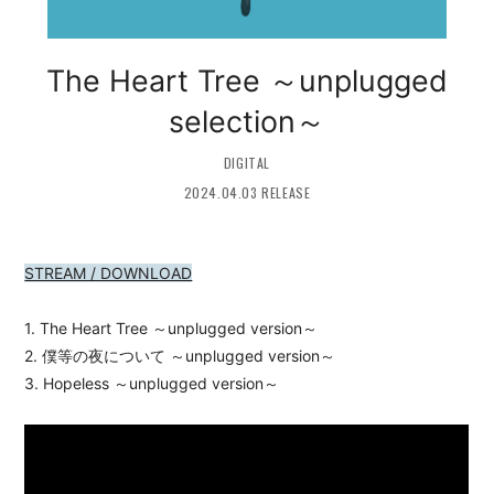
会員登録
ログイン
The Heart Tree ～unplugged
selection～
DIGITAL
2024.04.03 RELEASE
STREAM / DOWNLOAD
1. The Heart Tree ～unplugged version～
2. 僕等の夜について ～unplugged version～
3. Hopeless ～unplugged version～